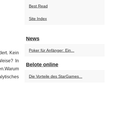
Best Read
Site Index
News
Poker für Anfänger: Ein...
dert. Kein
Weise? In
Belote online
nen.Warum
Die Vorteile des StarGames...
lytisches