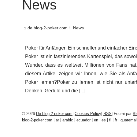
News
de.blog-2-poker.com
News
Poker für Anfänger: Ein schneller und einfacher Ein
Poker ist ein faszinierendes Kartenspiel, das sowo
Wunder, dass es weltweit Millionen von Fans hat
diesem Artikel zeigen wir Ihnen, wie Sie als An
Poker lernen?Poker zu lernen ist nicht nur unter
Denken, Geduld und die [
...
]
© 2026
De.blog-2-poker.com
|
Cookies Policy
|
RSS
| Fourni par
Bl
blog-2-poker.com
|
ar
|
arabic
|
ecuador
|
en
|
es
|
fi
|
fr
|
guatemal